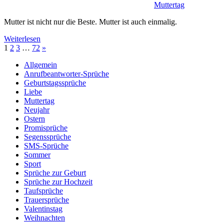
Muttertag
Mutter ist nicht nur die Beste. Mutter ist auch einmalig.
Weiterlesen
Seitennummerierung
Nächste
1
2
3
…
72
»
Beiträge
der
Allgemein
Anrufbeantworter-Sprüche
Beiträge
Geburtstagssprüche
Liebe
Muttertag
Neujahr
Ostern
Promisprüche
Segenssprüche
SMS-Sprüche
Sommer
Sport
Sprüche zur Geburt
Sprüche zur Hochzeit
Taufsprüche
Trauersprüche
Valentinstag
Weihnachten