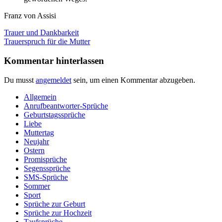
Franz von Assisi
Beitragsnavigation
Vorheriger
Trauer und Dankbarkeit
Beitrag:
Nächster
Trauerspruch für die Mutter
Beitrag:
Kommentar hinterlassen
Du musst
angemeldet
sein, um einen Kommentar abzugeben.
Allgemein
Anrufbeantworter-Sprüche
Geburtstagssprüche
Liebe
Muttertag
Neujahr
Ostern
Promisprüche
Segenssprüche
SMS-Sprüche
Sommer
Sport
Sprüche zur Geburt
Sprüche zur Hochzeit
Taufsprüche