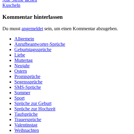
Beitragsnavigation
Beitrag:
Nächster
Kuscheln
Beitrag:
Kommentar hinterlassen
Du musst
angemeldet
sein, um einen Kommentar abzugeben.
Allgemein
Anrufbeantworter-Sprüche
Geburtstagssprüche
Liebe
Muttertag
Neujahr
Ostern
Promisprüche
Segenssprüche
SMS-Sprüche
Sommer
Sport
Sprüche zur Geburt
Sprüche zur Hochzeit
Taufsprüche
Trauersprüche
Valentinstag
Weihnachten