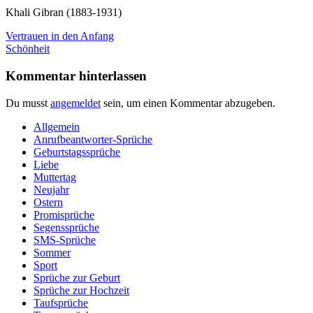
Khali Gibran (1883-1931)
Beitragsnavigation
Vorheriger
Vertrauen in den Anfang
Beitrag:
Nächster
Schönheit
Beitrag:
Kommentar hinterlassen
Du musst
angemeldet
sein, um einen Kommentar abzugeben.
Allgemein
Anrufbeantworter-Sprüche
Geburtstagssprüche
Liebe
Muttertag
Neujahr
Ostern
Promisprüche
Segenssprüche
SMS-Sprüche
Sommer
Sport
Sprüche zur Geburt
Sprüche zur Hochzeit
Taufsprüche