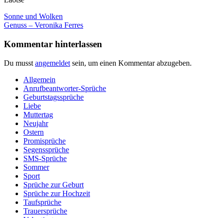
Beitragsnavigation
Vorheriger
Sonne und Wolken
Beitrag:
Nächster
Genuss – Veronika Ferres
Beitrag:
Kommentar hinterlassen
Du musst
angemeldet
sein, um einen Kommentar abzugeben.
Allgemein
Anrufbeantworter-Sprüche
Geburtstagssprüche
Liebe
Muttertag
Neujahr
Ostern
Promisprüche
Segenssprüche
SMS-Sprüche
Sommer
Sport
Sprüche zur Geburt
Sprüche zur Hochzeit
Taufsprüche
Trauersprüche