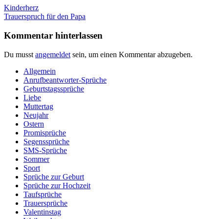
Beitragsnavigation
Vorheriger
Kinderherz
Beitrag:
Nächster
Trauerspruch für den Papa
Beitrag:
Kommentar hinterlassen
Du musst
angemeldet
sein, um einen Kommentar abzugeben.
Allgemein
Anrufbeantworter-Sprüche
Geburtstagssprüche
Liebe
Muttertag
Neujahr
Ostern
Promisprüche
Segenssprüche
SMS-Sprüche
Sommer
Sport
Sprüche zur Geburt
Sprüche zur Hochzeit
Taufsprüche
Trauersprüche
Valentinstag