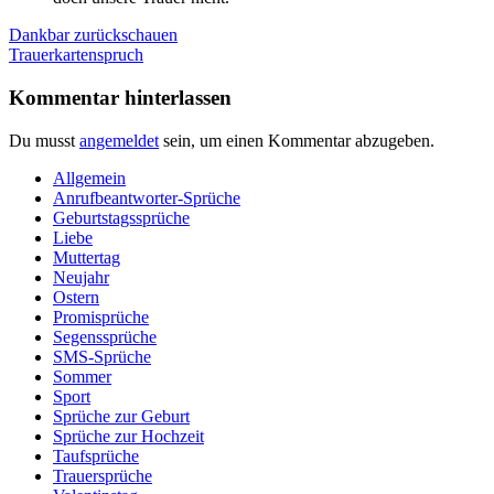
Beitragsnavigation
Vorheriger
Dankbar zurückschauen
Beitrag:
Nächster
Trauerkartenspruch
Beitrag:
Kommentar hinterlassen
Du musst
angemeldet
sein, um einen Kommentar abzugeben.
Allgemein
Anrufbeantworter-Sprüche
Geburtstagssprüche
Liebe
Muttertag
Neujahr
Ostern
Promisprüche
Segenssprüche
SMS-Sprüche
Sommer
Sport
Sprüche zur Geburt
Sprüche zur Hochzeit
Taufsprüche
Trauersprüche